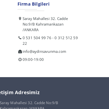
Firma Bilgileri
Saray Mahallesi 32. Cadde
No:9/B Kahramankazan
/ANKARA
0 531 504 99 76 - 0 312 512 59
22
info@aydinsavunma.com
09:00-19:00
etişim Adresimiz
Saray Mahallesi 32. Cadde No:9/B
Kahramankazan /ANKARA