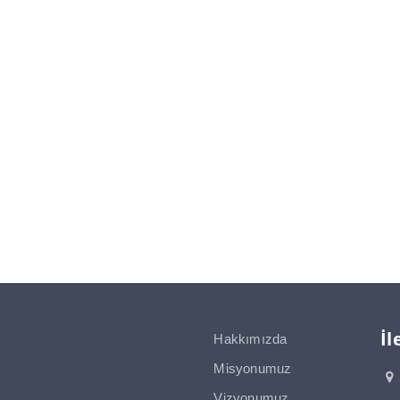
İl
Hakkımızda
Misyonumuz
Vizyonumuz