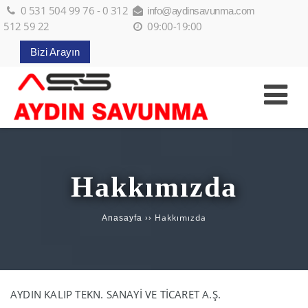
0 531 504 99 76 - 0 312
info@aydinsavunma.com
512 59 22
09:00-19:00
Bizi Arayın
Hakkımızda
››
Hakkımızda
Anasayfa
AYDIN KALIP TEKN. SANAYİ VE TİCARET A.Ş.